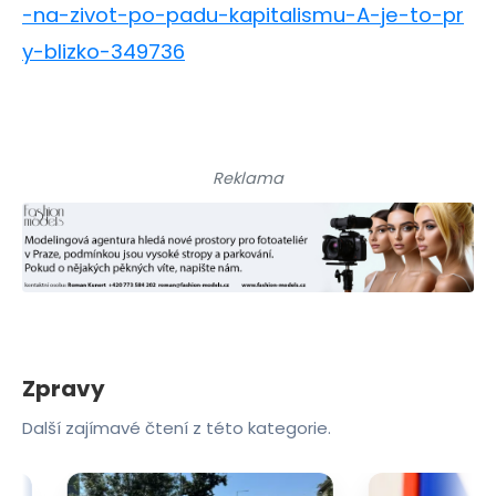
-na-zivot-po-padu-kapitalismu-A-je-to-pr
y-blizko-349736
Reklama
Zpravy
Další zajímavé čtení z této kategorie.