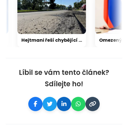
Hejtmani řeší chybějící peníze na opravu silnic. Jsou nenárokové, namítá ministerstvo
Líbil se vám tento článek?
Sdílejte ho!