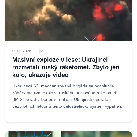
09.08.2026
Iveta
Masivní exploze v lese: Ukrajinci
rozmetali ruský raketomet. Zbylo jen
kolo, ukazuje video
Ukrajinská 63. mechanizovaná brigáda se pochlubila
záběry masivní exploze ruského salvového raketometu
BM-21 Grad v Doněcké oblasti. Ukrajinští operátoři
bezpilotních letounů tento dělostřelecký systém vypátrali...