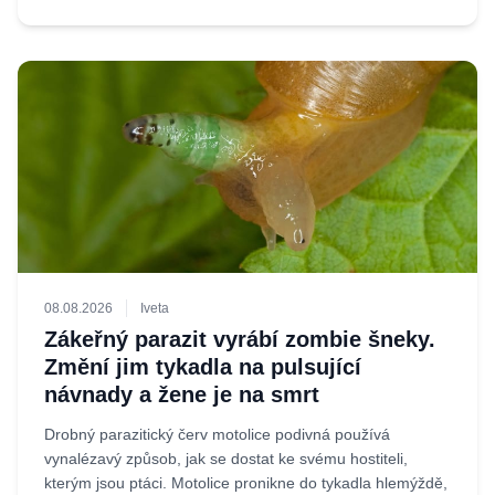
08.08.2026
Iveta
Zákeřný parazit vyrábí zombie šneky.
Změní jim tykadla na pulsující
návnady a žene je na smrt
Drobný parazitický červ motolice podivná používá
vynalézavý způsob, jak se dostat ke svému hostiteli,
kterým jsou ptáci. Motolice pronikne do tykadla hlemýždě,