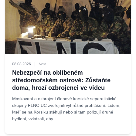
08.08.2026
Iveta
Nebezpečí na oblíbeném
středomořském ostrově: Zůstaňte
doma, hrozí ozbrojenci ve videu
Maskovaní a ozbrojení členové korsické separatistické
skupiny FLNC-UC zveřejnili výhrůžné prohlášení. Lidem,
kteří se na Korsiku stěhují nebo si tam pořizují druhé
bydlení, vzkázali, aby...