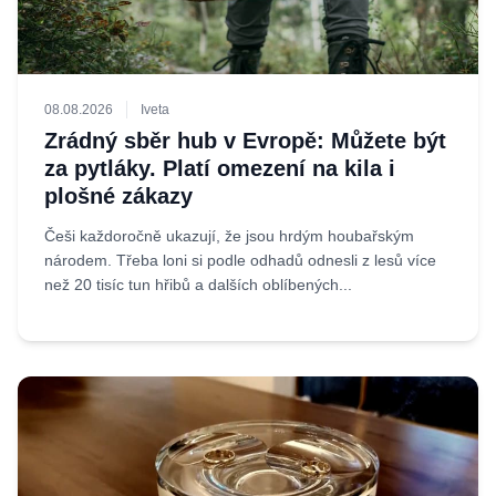
08.08.2026
Iveta
Zrádný sběr hub v Evropě: Můžete být
za pytláky. Platí omezení na kila i
plošné zákazy
Češi každoročně ukazují, že jsou hrdým houbařským
národem. Třeba loni si podle odhadů odnesli z lesů více
než 20 tisíc tun hřibů a dalších oblíbených...