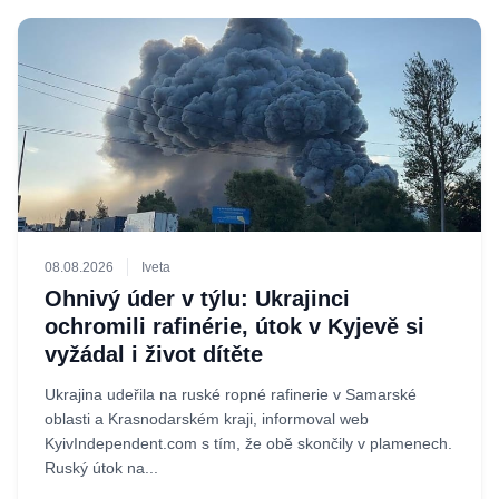
08.08.2026
Iveta
Ohnivý úder v týlu: Ukrajinci
ochromili rafinérie, útok v Kyjevě si
vyžádal i život dítěte
Ukrajina udeřila na ruské ropné rafinerie v Samarské
oblasti a Krasnodarském kraji, informoval web
KyivIndependent.com s tím, že obě skončily v plamenech.
Ruský útok na...