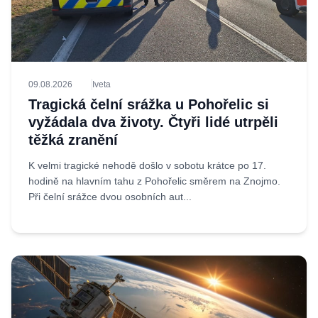
09.08.2026
Iveta
Tragická čelní srážka u Pohořelic si
vyžádala dva životy. Čtyři lidé utrpěli
těžká zranění
K velmi tragické nehodě došlo v sobotu krátce po 17.
hodině na hlavním tahu z Pohořelic směrem na Znojmo.
Při čelní srážce dvou osobních aut...