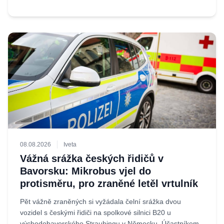
08.08.2026
Iveta
Vážná srážka českých řidičů v
Bavorsku: Mikrobus vjel do
protisměru, pro zraněné letěl vrtulník
Pět vážně zraněných si vyžádala čelní srážka dvou
vozidel s českými řidiči na spolkové silnici B20 u
východobavorského Straubingu v Německu. Účastníkem