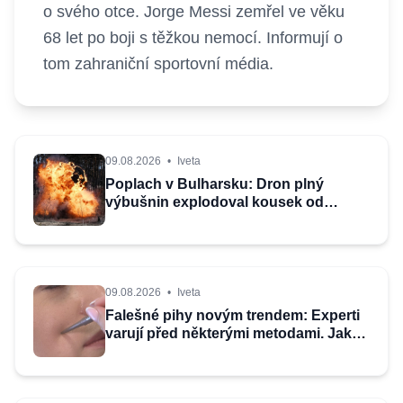
o svého otce. Jorge Messi zemřel ve věku
68 let po boji s těžkou nemocí. Informují o
tom zahraniční sportovní média.
09.08.2026
•
Iveta
Poplach v Bulharsku: Dron plný
výbušnin explodoval kousek od
plynovodu, přiletět měl z Ukrajiny
09.08.2026
•
Iveta
Falešné pihy novým trendem: Experti
varují před některými metodami. Jak
se zkrášlit bezpečně?