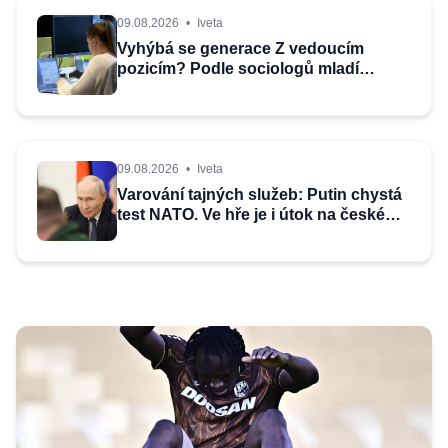
09.08.2026
•
Iveta
Vyhýbá se generace Z vedoucím
pozicím? Podle sociologů mladí
kariéru obětují jistotě
09.08.2026
•
Iveta
Varování tajných služeb: Putin chystá
test NATO. Ve hře je i útok na české
sousedy