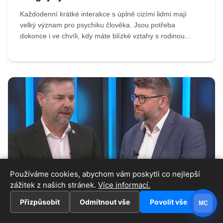
Každodenní krátké interakce s úplně cizími lidmi mají
velký význam pro psychiku člověka. Jsou potřeba
dokonce i ve chvíli, kdy máte blízké vztahy s rodinou...
Používáme cookies, abychom vám poskytli co nejlepší
zážitek z našich stránek.
Více informací.
08.08.2026
Iveta
Ukrajincům se lehčí trestná činnost
Přizpůsobit
Odmítnout vše
Povolit vše
MC
odpouštěla, tvrdí Koten. Pospíšil chtěl