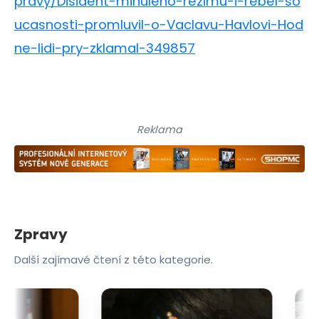
pravy/Disident-minuleho-rezimu-i-rebel-so
ucasnosti-promluvil-o-Vaclavu-Havlovi-Hod
ne-lidi-pry-zklamal-349857
Reklama
Zpravy
Další zajímavé čtení z této kategorie.