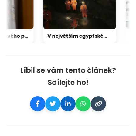
Trump vybral nového právního poradce Bílého domu
V největším egyptském zlatém dole se zřítila hornina, jeden člověk zemřel
Líbil se vám tento článek?
Sdílejte ho!